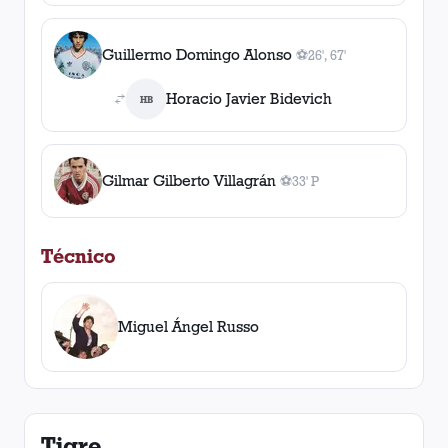
Guillermo Domingo Alonso
⚽
26', 67'
2
gol
es
, 26', 67'
Horacio Javier Bidevich
HB
Gilmar Gilberto Villagrán
⚽
33' P
1
gol
, 33' P
Técnico
Miguel Ángel Russo
Tigre