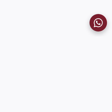
MUSEO GRANATE
El Museo
Historia del Club
Historia del Museo
Misión
Socios Fundadores
Contacto