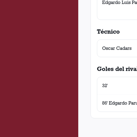
Edgardo Luis P
Técnico
Oscar Cadars
Goles del riva
32'
86' Edgardo Par