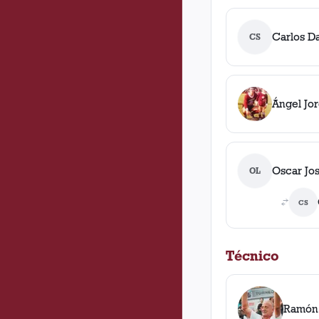
Carlos D
CS
Ángel Jo
Oscar Jo
OL
CS
Técnico
Ramón