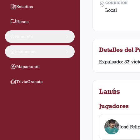
CONDICIÓN
Estadios
Local
Países
Palmarés
Detalles del P
Institución
Expulsado: 83' víct
Mapamundi
TriviaGranate
Lanús
Jugadores
José Feli