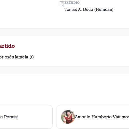
ESTADIO
Tomas A. Duco (Huracán)
artido
or osés lamela (t)
pe Perassi
Antonio Humberto Váttimo