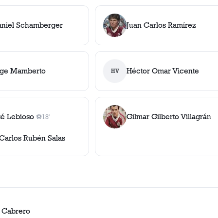
aniel Schamberger
Juan Carlos Ramírez
rge Mamberto
Héctor Omar Vicente
HV
sé Lebioso
Gilmar Gilberto Villagrán
⚽
18'
1
gol
, 18'
Carlos Rubén Salas
 Cabrero