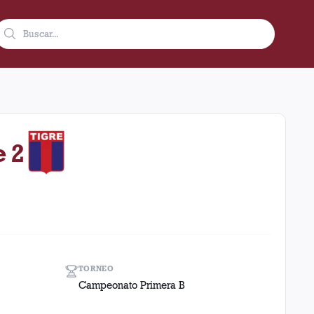
dición de local en el estadio Tomas A. Duco (Huracán) (Argentin
e 2
TORNEO
Campeonato Primera B