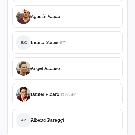
Agustín Valido
Benito Matas
BM
⚽
7'
1
gol
, 7'
Angel Alfonso
Daniel Picaro
⚽
16', 64'
2
gol
es
, 16', 64'
Alberto Paseggi
AP