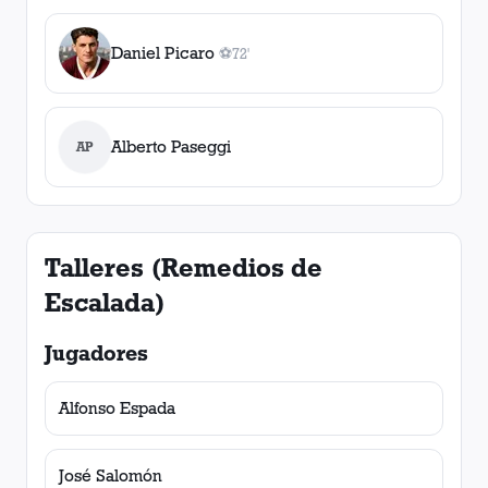
Daniel Picaro
⚽
72'
1
gol
, 72'
Alberto Paseggi
AP
Talleres (Remedios de
Escalada)
Jugadores
Alfonso Espada
José Salomón