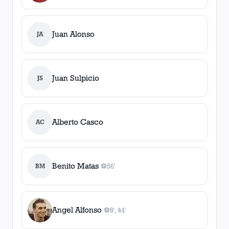
Juan Alonso
JA
Juan Sulpicio
JS
Alberto Casco
AC
Benito Matas
BM
⚽
56'
1
gol
, 56'
Angel Alfonso
⚽
8', 44'
2
gol
es
, 8', 44'