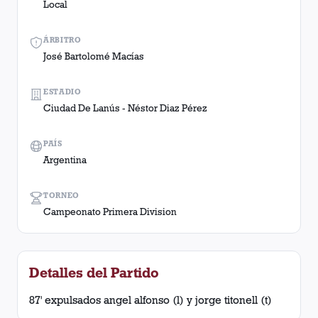
Local
ÁRBITRO
José Bartolomé Macías
ESTADIO
Ciudad De Lanús - Néstor Diaz Pérez
PAÍS
Argentina
TORNEO
Campeonato Primera Division
Detalles del Partido
87' expulsados angel alfonso (l) y jorge titonell (t)