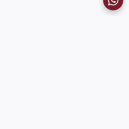
MUSEO GRANATE
El Museo
Historia del Club
Historia del Museo
Misión
Socios Fundadores
Cambios en la web
Contacto
Pioneros en el mundo en integrar oficialmente las estadísticas
históricas de forma online
9 de Julio 1680 (Sede Social)