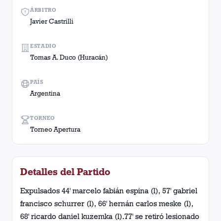
ÁRBITRO
Javier Castrilli
ESTADIO
Tomas A. Duco (Huracán)
PAÍS
Argentina
TORNEO
Torneo Apertura
Detalles del Partido
Expulsados 44' marcelo fabián espina (l), 57' gabriel
francisco schurrer (l), 66' hernán carlos meske (l),
68' ricardo daniel kuzemka (l).77' se retiró lesionado