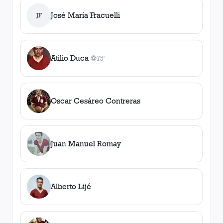
José María Fracuelli
JF
Atilio Duca
⚽
75'
1
gol
, 75'
Oscar Cesáreo Contreras
Juan Manuel Romay
Alberto Lijé