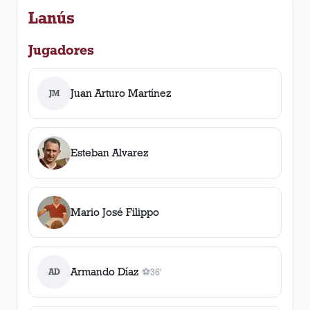
Lanús
Jugadores
Juan Arturo Martínez
JM
Esteban Alvarez
Mario José Filippo
Armando Díaz
AD
⚽
36'
1
gol
, 36'