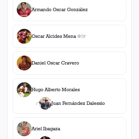
Armando Oscar González
Oscar Alcides Mena
⚽
78'
1
gol
, 78'
Daniel Oscar Cravero
Hugo Alberto Morales
Juan Fernández Dalessio
Ariel Ibagaza