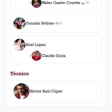
Walter Gastón Coyette
78'
👟
1
asistencia
Gonzalo Belloso
⚽
44'
1
gol
, 44'
Ariel López
Claudio Enría
Técnico
Héctor Raúl Cúper