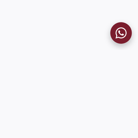
MUSEO GRANATE
El Museo
Historia del Club
Historia del Museo
Misión
Socios Fundadores