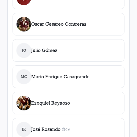
Oscar Cesáreo Contreras
Julio Gómez
JG
Mario Enrique Casagrande
MC
Ezequiel Reynoso
José Rosendo
JR
⚽
49'
1
gol
, 49'