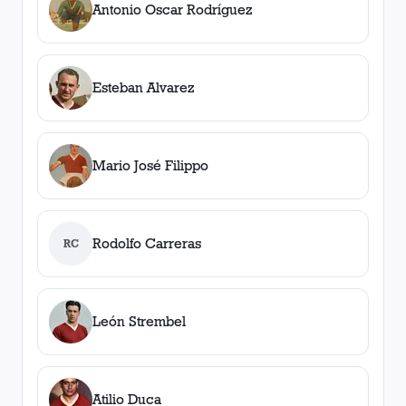
Antonio Oscar Rodríguez
Esteban Alvarez
Mario José Filippo
Rodolfo Carreras
RC
León Strembel
Atilio Duca