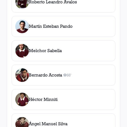
Roberto Leandro Avalos
Martín Esteban Pando
Melchor Sabella
Bernardo Acosta
⚽
66'
1
gol
, 66'
Héctor Minniti
Ángel Manuel Silva