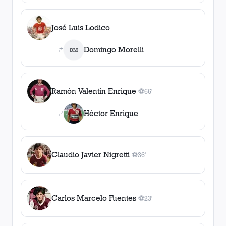
José Luis Lodico
Domingo Morelli
DM
Ramón Valentín Enrique
⚽
66'
1
gol
, 66'
Héctor Enrique
Claudio Javier Nigretti
⚽
36'
1
gol
, 36'
Carlos Marcelo Fuentes
⚽
23'
1
gol
, 23'