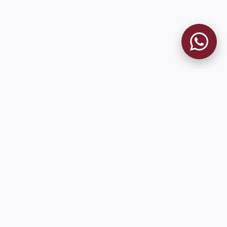
MUSEO GRANATE
El Museo
Historia del Club
Historia del Museo
Misión
Socios Fundadores
Cambios en la web
Contacto