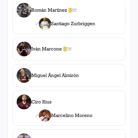
Román Martínez
55'
1
amarilla
,
0
roja
s
Santiago Zurbriggen
Iván Marcone
78'
1
amarilla
,
0
roja
s
Miguel Ángel Almirón
Ciro Rius
Marcelino Moreno