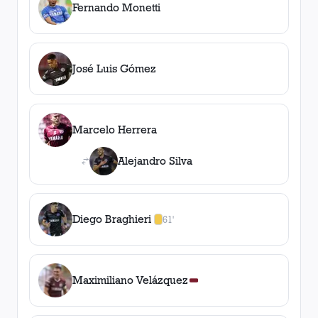
Fernando Monetti
José Luis Gómez
Marcelo Herrera
Alejandro Silva
Diego Braghieri
61'
1
amarilla
,
0
roja
s
Maximiliano Velázquez