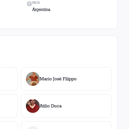
PAÍS
Argentina
Mario José Filippo
Atilio Duca