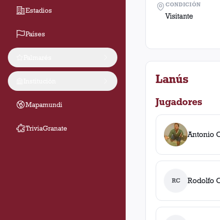
CONDICIÓN
Estadios
Visitante
Países
Palmarés
Lanús
Institución
Jugadores
Mapamundi
TriviaGranate
Antonio 
Rodolfo 
RC