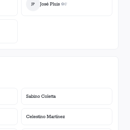
José Pluis
JP
⚽
6'
1
gol
, 6'
Sabino Coletta
Celestino Martínez