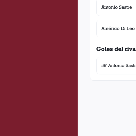
Antonio Sastre
Américo Di Leo
Goles del riva
56' Antonio Sast