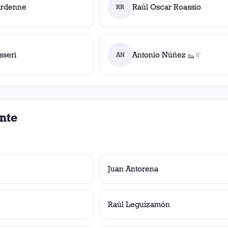
ardenne
Raúl Oscar Roassio
RR
sseri
Antonio Núñez
AN
6'
👟
1
asistencia
nte
Juan Antorena
Raúl Leguizamón