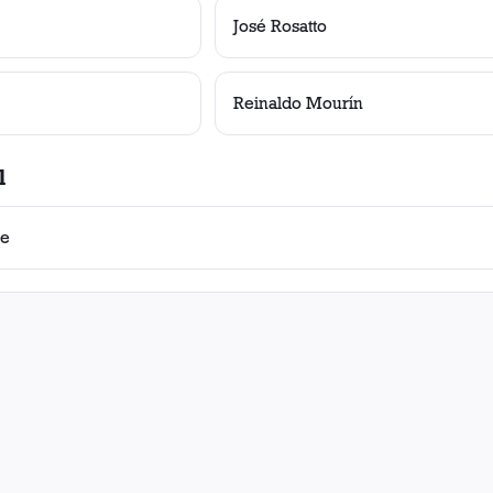
José Rosatto
Reinaldo Mourín
l
re