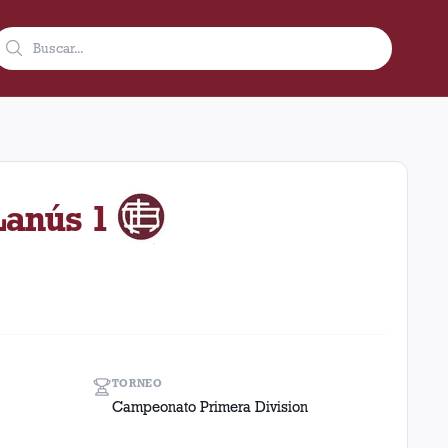
42 como visitante en el estadio Libertadores de América (Argent
Lanús 1
TORNEO
Campeonato Primera Division