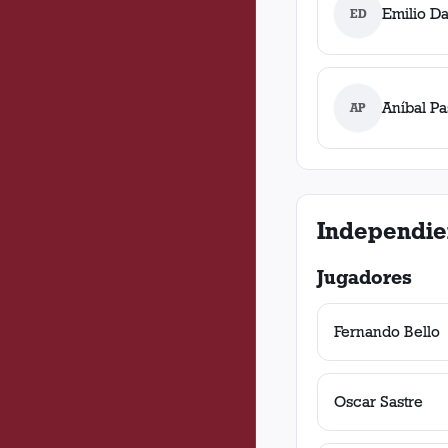
Emilio D
ED
Aníbal Pa
AP
Independie
Jugadores
Fernando Bello
Oscar Sastre