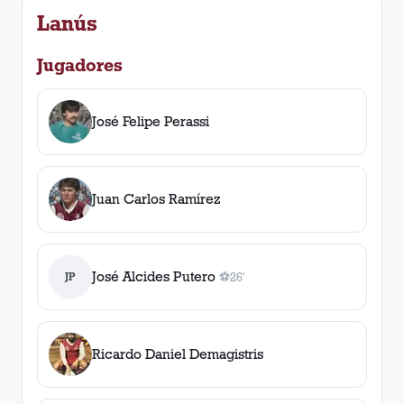
Lanús
Jugadores
José Felipe Perassi
Juan Carlos Ramírez
José Alcides Putero
JP
⚽
26'
1
gol
, 26'
Ricardo Daniel Demagistris