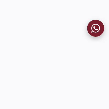
9 de Julio 1680 (Sede Social)
Martes y viernes de 18:00 a 20:00
museo@clublanus.com