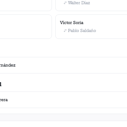
Walter Díaz
Víctor Soria
Pablo Saldaño
ernández
l
rera