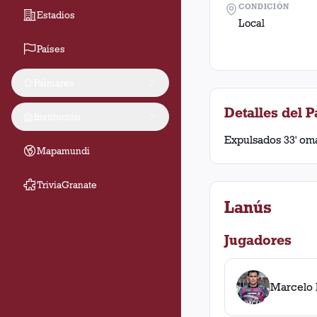
CONDICIÓN
Estadios
Local
Países
Palmarés
Detalles del P
Institución
Expulsados 33' omar
Mapamundi
TriviaGranate
Lanús
Jugadores
Marcelo 