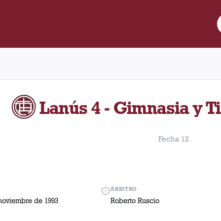
re Lanús y Gimnasia y Tiro (Salta) disputado el Domingo, 28 de n
Lanús 4 - Gimnasia y Ti
Fecha 12
ÁRBITRO
noviembre de 1993
Roberto Ruscio