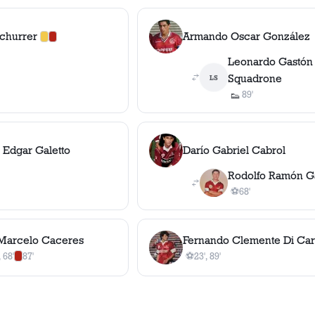
Schurrer
Armando Oscar González
1
amarilla
,
1
roja
Leonardo Gastón
Squadrone
LS
89'
👟
1
asistencia
 Edgar Galetto
Darío Gabriel Cabrol
Rodolfo Ramón G
⚽
68'
1
gol
, 68'
Marcelo Caceres
Fernando Clemente Di Car
, 68'
87'
⚽
23', 89'
tencia
0
amarilla
s
s
,
1
roja
2
gol
es
, 23', 89'