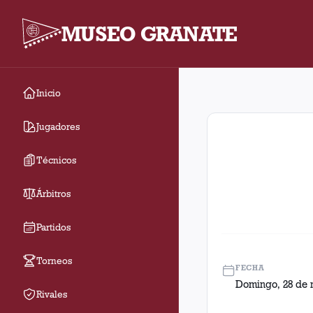
MUSEO GRANATE
Inicio
Fecha 12. Partido ent
Jugadores
Técnicos
Árbitros
Partidos
Torneos
FECHA
Domingo, 28 de 
Rivales