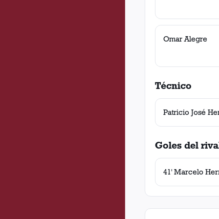
Omar Alegre
Técnico
Patricio José H
Goles del riva
41' Marcelo Her