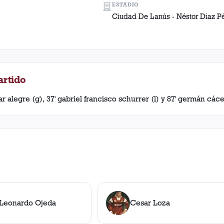
ESTADIO
Ciudad De Lanús - Néstor Diaz P
artido
 alegre (g), 37' gabriel francisco schurrer (l) y 87' germán cáce
Leonardo Ojeda
Cesar Loza