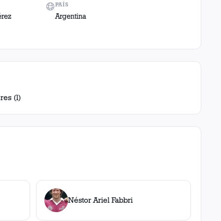
PAÍS
érez
Argentina
res (l)
Néstor Ariel Fabbri