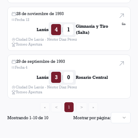
28 de noviembre de 1993
Fecha 12
👟
Gimnasia y Tiro
4
1
|
Lanús
(Salta)
Ciudad De Lanús - Néstor Diaz Pérez
Torneo Apertura
29 de septiembre de 1993
Fecha 4
3
0
|
Lanús
Rosario Central
Ciudad De Lanús - Néstor Diaz Pérez
Torneo Apertura
«
<
1
>
»
Mostrando
1
-
10
de
10
Mostrar por página: