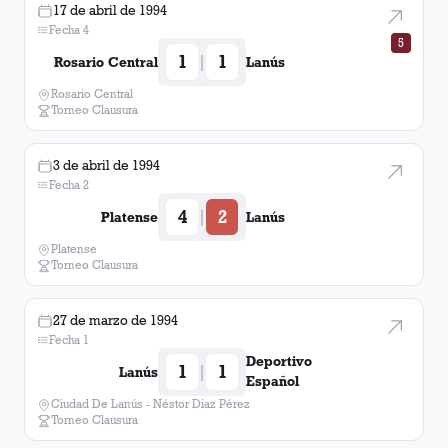
17 de abril de 1994
Fecha 4
5
1
1
|
Rosario Central
Lanús
Rosario Central
Torneo Clausura
3 de abril de 1994
Fecha 2
4
2
|
Platense
Lanús
Platense
Torneo Clausura
27 de marzo de 1994
Fecha 1
Deportivo
1
1
|
Lanús
Español
Ciudad De Lanús - Néstor Diaz Pérez
Torneo Clausura