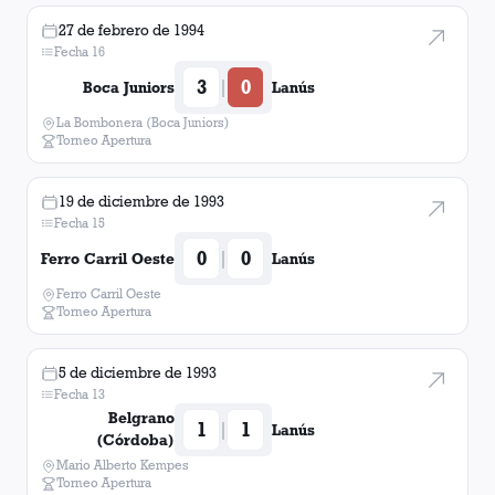
27 de febrero de 1994
Fecha 16
3
0
|
Boca Juniors
Lanús
La Bombonera (Boca Juniors)
Torneo Apertura
19 de diciembre de 1993
Fecha 15
0
0
|
Ferro Carril Oeste
Lanús
Ferro Carril Oeste
Torneo Apertura
5 de diciembre de 1993
Fecha 13
Belgrano
1
1
|
Lanús
(Córdoba)
Mario Alberto Kempes
Torneo Apertura