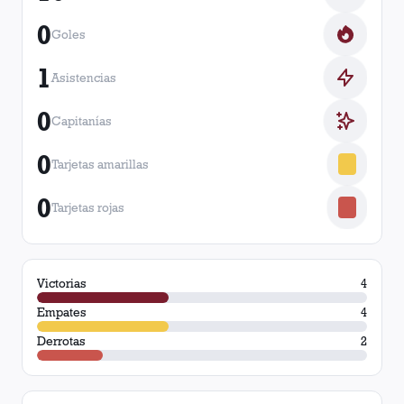
0
Goles
1
Asistencias
0
Capitanías
0
Tarjetas amarillas
0
Tarjetas rojas
Victorias
4
Empates
4
Derrotas
2