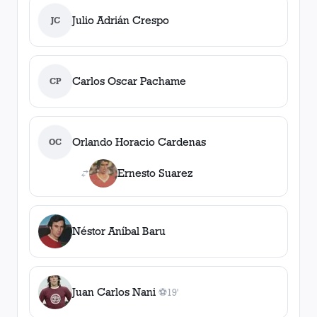
Julio Adrián Crespo
JC
Carlos Oscar Pachame
CP
Orlando Horacio Cardenas
OC
Ernesto Suarez
Néstor Aníbal Baru
Juan Carlos Nani
⚽
19'
1
gol
, 19'