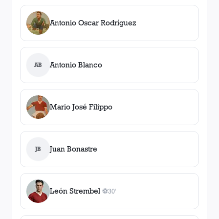
Antonio Oscar Rodríguez
Antonio Blanco
AB
Mario José Filippo
Juan Bonastre
JB
León Strembel
⚽
30'
1
gol
, 30'