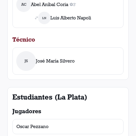
Abel Aníbal Coria
AC
⚽
3'
1
gol
, 3'
Luis Alberto Napoli
LN
Técnico
José María Silvero
JS
Estudiantes (La Plata)
Jugadores
Oscar Pezzano