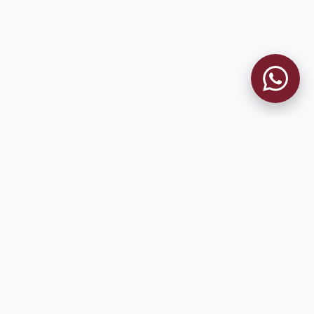
MUSEO GRANATE
El Museo
Historia del Club
Historia del Museo
Misión
Socios Fundadores