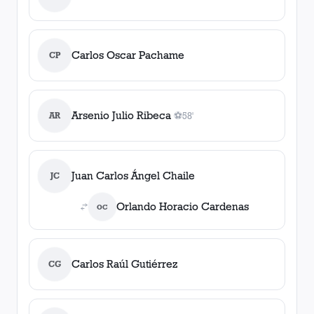
Carlos Oscar Pachame
CP
Arsenio Julio Ribeca
AR
⚽
58'
1
gol
, 58'
Juan Carlos Ángel Chaile
JC
Orlando Horacio Cardenas
OC
Carlos Raúl Gutiérrez
CG