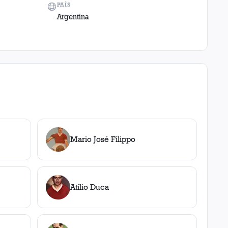
PAÍS
Argentina
Mario José Filippo
Atilio Duca