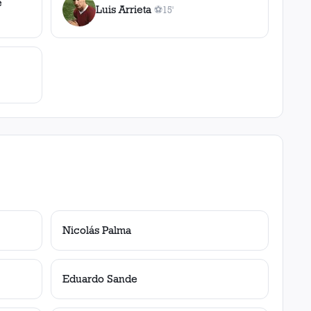
e
Luis Arrieta
⚽
15'
1
gol
, 15'
Nicolás Palma
Eduardo Sande