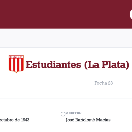
re Lanús y Estudiantes (La Plata) disputado el Domingo, 17 de oct
Estudiantes (La Plata) 
Fecha 23
ÁRBITRO
octubre de 1943
José Bartolomé Macías