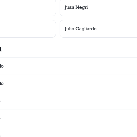
Juan Negri
Julio Gagliardo
l
do
do
o
o
o