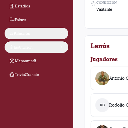
CONDICIÓN
Estadios
Visitante
Países
Palmarés
Lanús
Institución
Jugadores
Mapamundi
TriviaGranate
Antonio 
Rodolfo 
RC