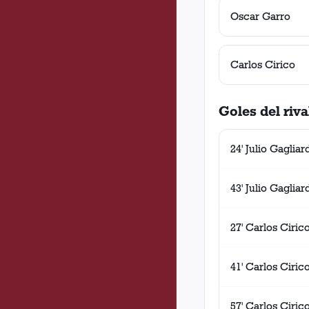
Oscar Garro
Carlos Cirico
Goles del riva
24' Julio Gagliar
43' Julio Gagliar
27' Carlos Ciric
41' Carlos Ciric
57' Carlos Ciric