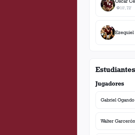
Oscar Ce
⚽
10', 72'
2
gol
es
, 10
Ezequiel
Estudiantes
Jugadores
Gabriel Ogando
Walter Garceró