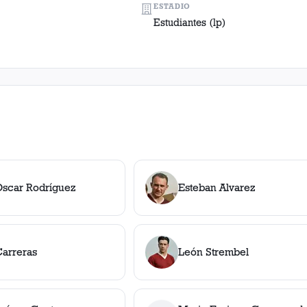
ESTADIO
Estudiantes (lp)
Oscar Rodríguez
Esteban Alvarez
Carreras
León Strembel