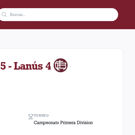
ubre de 1943 como visitante en el estadio Estudiantes (lp) (Arge
5 - Lanús 4
TORNEO
Campeonato Primera Division