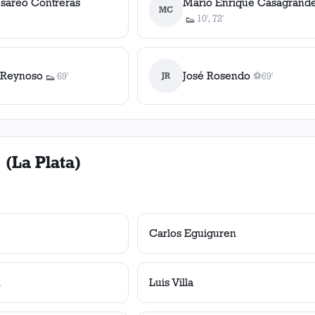
sáreo Contreras
Mario Enrique Casagrand
MC
10', 72'
👟
', 72'
2
asistencia
s
 Reynoso
José Rosendo
69'
JR
⚽
69'
👟
1
asistencia
1
gol
, 69'
 (La Plata)
Carlos Eguiguren
n
Luis Villa