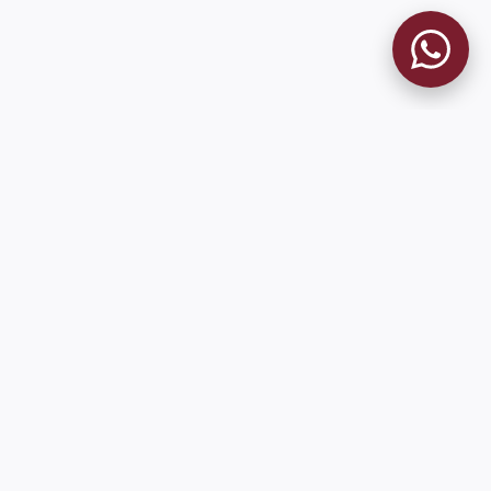
MUSEO GRANATE
El Museo
Historia del Club
Historia del Museo
Misión
Socios Fundadores
Cambios en la web
Contacto
Pioneros en el mundo en integrar oficialmente las estadísticas