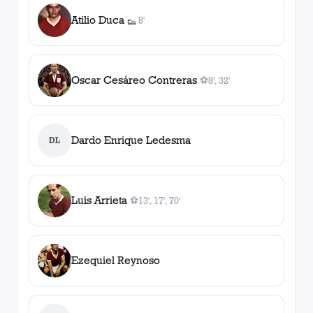
Atilio Duca
8'
👟
1
asistencia
Oscar Cesáreo Contreras
⚽
8', 32'
2
gol
es
, 8', 32'
Dardo Enrique Ledesma
DL
Luis Arrieta
⚽
13', 17', 70'
3
gol
es
, 13', 17', 70'
Ezequiel Reynoso