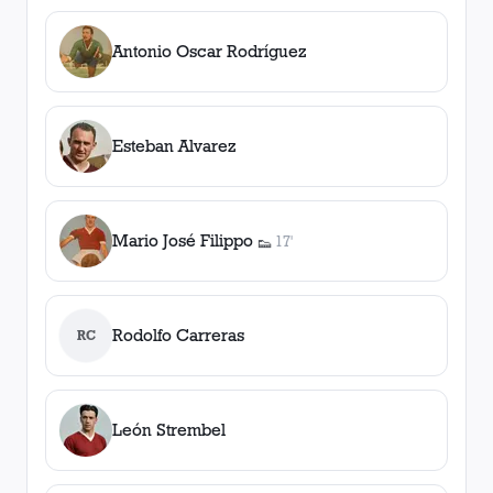
Antonio Oscar Rodríguez
Esteban Alvarez
Mario José Filippo
17'
👟
1
asistencia
Rodolfo Carreras
RC
León Strembel