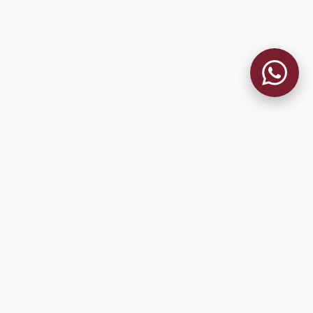
9 de Julio 1680 (Sede Social)
Martes y viernes de 18:00 a 20:00
museo@clublanus.com