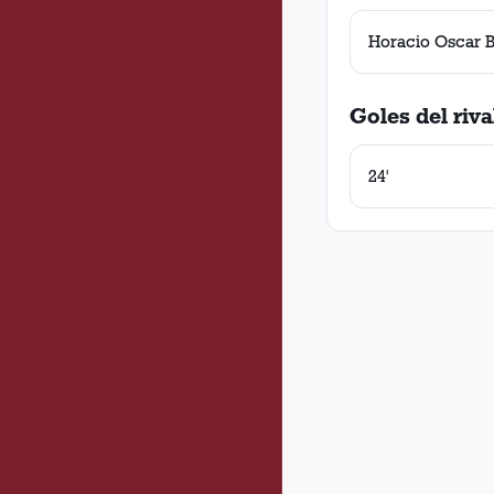
Horacio Oscar 
Goles del riva
24'