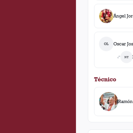
Ángel Jo
Oscar Jo
OL
NT
Técnico
Ramón