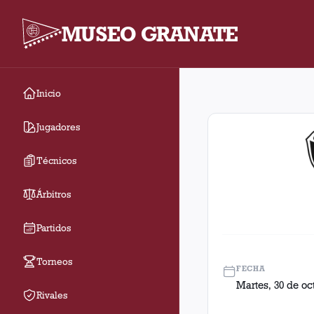
MUSEO GRANATE
Inicio
Fecha 39. Partido ent
Jugadores
Técnicos
Árbitros
Partidos
Torneos
FECHA
Martes, 30 de oc
Rivales