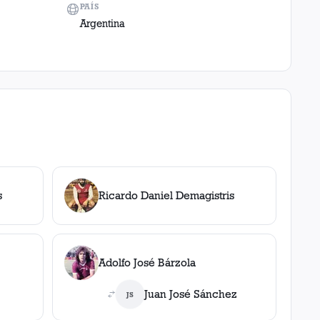
PAÍS
Argentina
s
Ricardo Daniel Demagistris
Adolfo José Bárzola
Juan José Sánchez
JS