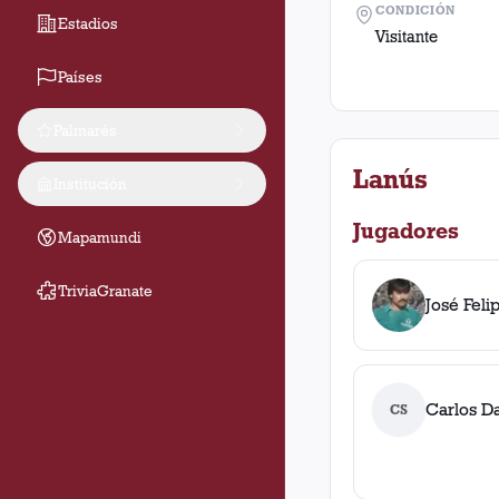
CONDICIÓN
Estadios
Visitante
Países
Palmarés
Lanús
Institución
Jugadores
Mapamundi
TriviaGranate
José Feli
Carlos D
CS