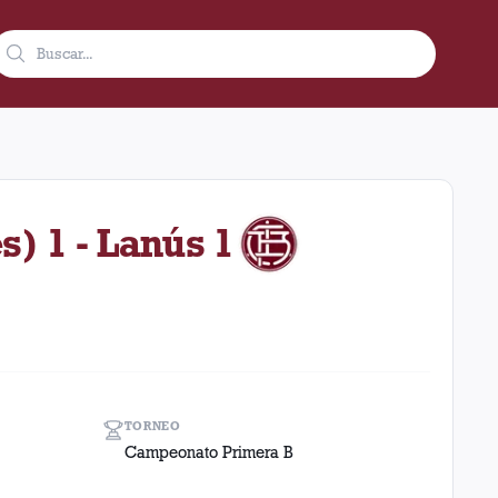
 octubre de 1984 como visitante en el estadio Estudiantes (lp) (
s) 1 - Lanús 1
TORNEO
Campeonato Primera B