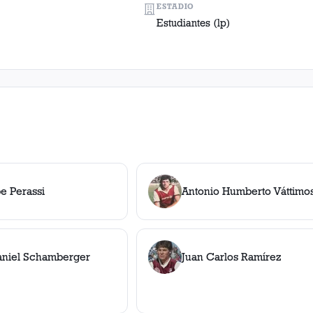
ESTADIO
Estudiantes (lp)
pe Perassi
Antonio Humberto Váttimo
aniel Schamberger
Juan Carlos Ramírez