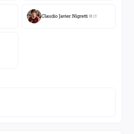
Claudio Javier Nigretti
⚽
15'
1
gol
, 15'