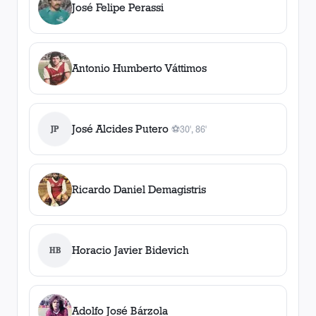
José Felipe Perassi
Antonio Humberto Váttimos
José Alcides Putero
JP
⚽
30', 86'
2
gol
es
, 30', 86'
Ricardo Daniel Demagistris
Horacio Javier Bidevich
HB
Adolfo José Bárzola