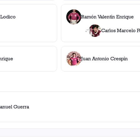
 Lodico
Ramón Valentín Enrique
Carlos Marcelo F
nrique
Juan Antonio Crespín
anuel Guerra