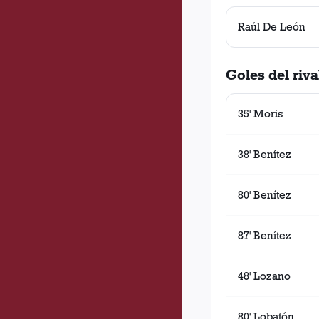
Raúl De León
Goles del riva
35' Moris
38' Benítez
80' Benítez
87' Benítez
48' Lozano
80' Lobatón