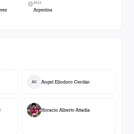
PAÍS
érez
Argentina
Angel Eliodoro Cerdán
AC
Horacio Alberto Attadía
'
l
, 88'