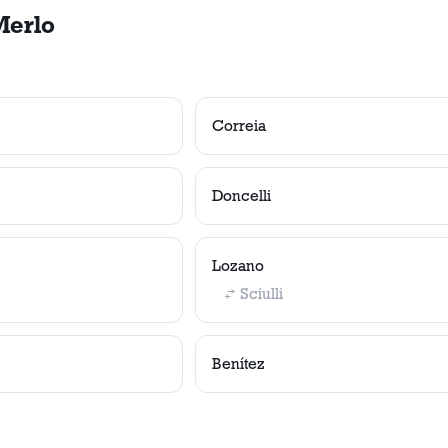
Merlo
Correia
Doncelli
Lozano
Sciulli
Benítez