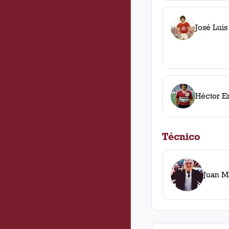
José Luis
Héctor E
Técnico
Juan M