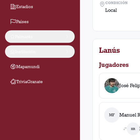
CONDICIÓN
Estadios
Local
Países
Palmarés
Lanús
Institución
Jugadores
Mapamundi
TriviaGranate
José Feli
Manuel R
MF
HR