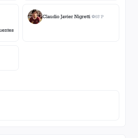
Claudio Javier Nigretti
⚽
65' P
1
gol
, 65' P
uentes