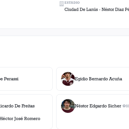
ESTADIO
Ciudad De Lanús - Néstor Diaz P
pe Perassi
Egidio Bernardo Acuña
icardo De Freitas
Néstor Edgardo Sicher
⚽
88
1
go
Héctor José Romero