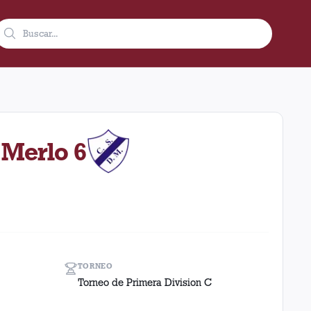
de 1981 en condición de local en el estadio Ciudad De Lanús - N
 Merlo 6
TORNEO
Torneo de Primera Division C