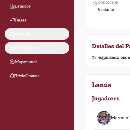
CONDICIÓN
Estadios
Visitante
Países
Palmarés
Detalles del P
Institución
73' expulsado osca
Mapamundi
TriviaGranate
Lanús
Jugadores
Marcelo 