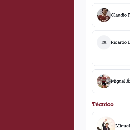
Claudio 
Ricardo 
RK
Miguel Á
Técnico
Miguel