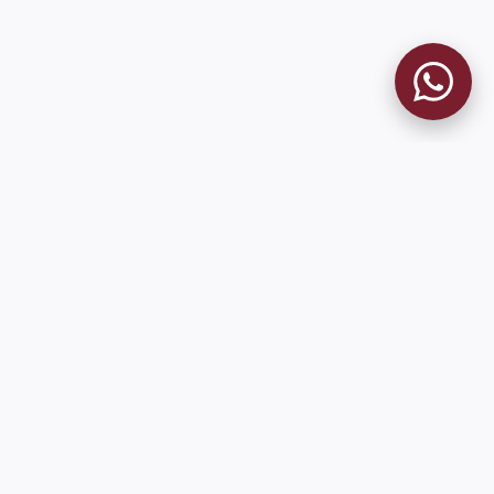
9 de Julio 1680 (Sede Social)
Martes y viernes de 18:00 a 20:00
museo@clublanus.com
Sugerir mejoras o reportar errores