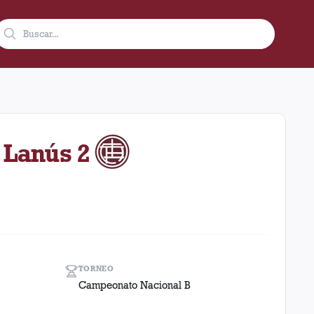
 de 1991 como visitante en el estadio Malvinas Argentinas (Arge
 Lanús 2
TORNEO
Campeonato Nacional B