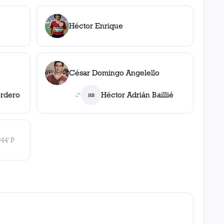
Héctor Enrique
César Domingo Angelello
ordero
Héctor Adrián Baillié
HB
⚽
44' P
gol
, 44' P