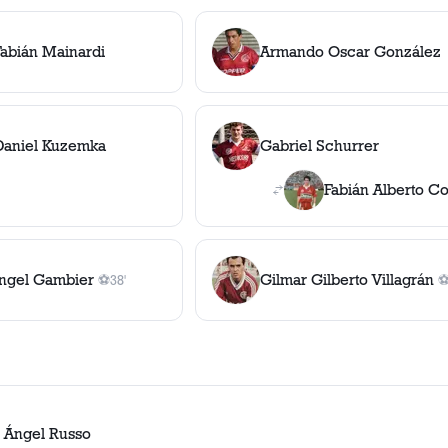
Fabián Mainardi
Armando Oscar González
Daniel Kuzemka
Gabriel Schurrer
Fabián Alberto C
ngel Gambier
Gilmar Gilberto Villagrán
⚽
38'
1
gol
, 38'
1
 Ángel Russo