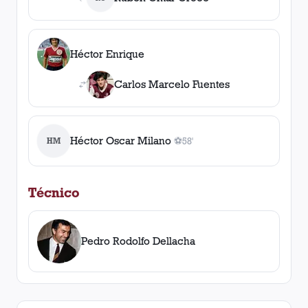
Héctor Enrique
Carlos Marcelo Fuentes
Héctor Oscar Milano
HM
⚽
58'
1
gol
, 58'
Técnico
Pedro Rodolfo Dellacha