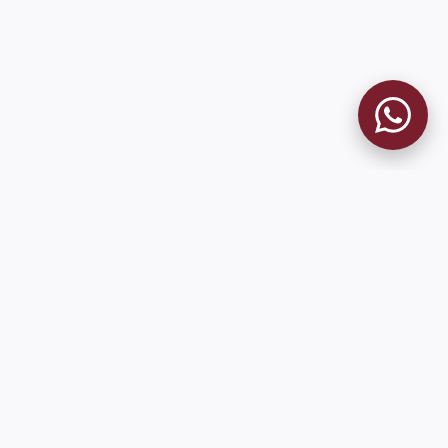
MUSEO GRANATE
El Museo
Historia del Club
Historia del Museo
Misión
Socios Fundadores