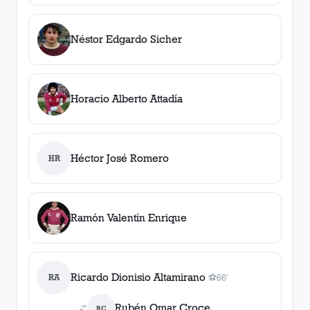
Néstor Edgardo Sicher
Horacio Alberto Attadía
Héctor José Romero
HR
Ramón Valentín Enrique
Ricardo Dionisio Altamirano
RA
⚽
66'
1
gol
, 66'
Rubén Omar Croce
RC