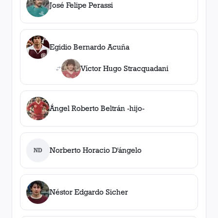
José Felipe Perassi
Egidio Bernardo Acuña
Víctor Hugo Stracquadani
Ángel Roberto Beltrán -hijo-
Norberto Horacio D'ángelo
ND
Néstor Edgardo Sicher