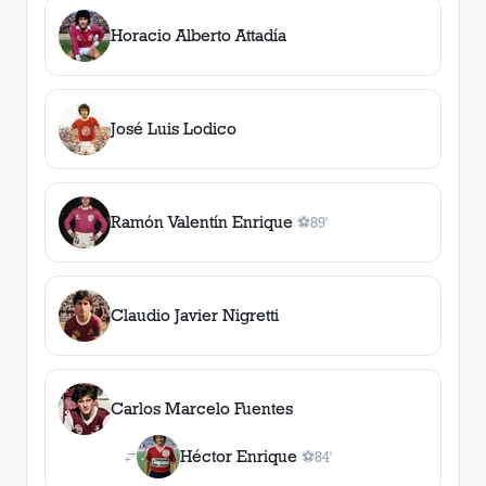
Horacio Alberto Attadía
José Luis Lodico
Ramón Valentín Enrique
⚽
89'
1
gol
, 89'
Claudio Javier Nigretti
Carlos Marcelo Fuentes
Héctor Enrique
⚽
84'
1
gol
, 84'