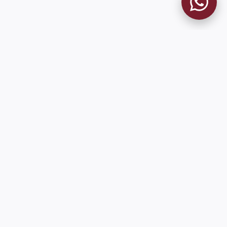
MUSEO GRANATE
El Museo
Historia del Club
Historia del Museo
Misión
Socios Fundadores
Cambios en la web
Contacto
Pioneros en el mundo en integrar oficialmente las estadísticas
históricas de forma online
9 de Julio 1680 (Sede Social)