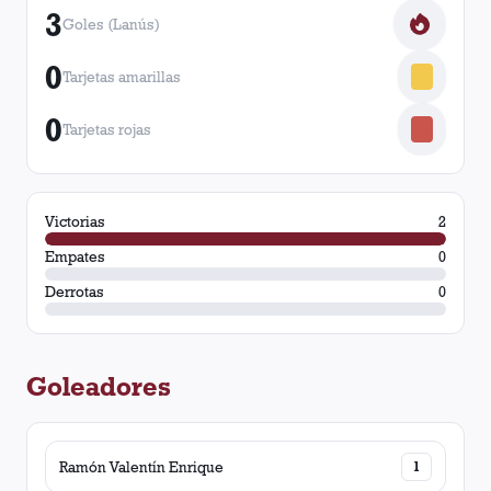
3
Goles (Lanús)
0
Tarjetas amarillas
0
Tarjetas rojas
Victorias
2
Empates
0
Derrotas
0
Goleadores
Ramón Valentín Enrique
1