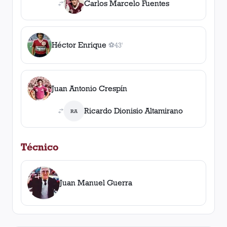
Carlos Marcelo Fuentes
Héctor Enrique
⚽
43'
1
gol
, 43'
Juan Antonio Crespín
Ricardo Dionisio Altamirano
RA
Técnico
Juan Manuel Guerra