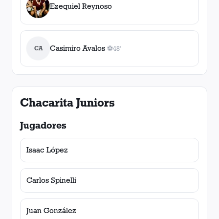
Ezequiel Reynoso
Casimiro Avalos
CA
⚽
48'
1
gol
, 48'
Chacarita Juniors
Jugadores
Isaac López
Carlos Spinelli
Juan González