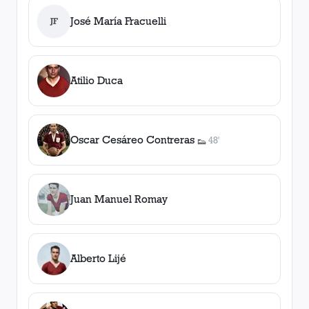
José María Fracuelli
JF
Atilio Duca
Oscar Cesáreo Contreras
48'
👟
1
asistencia
Juan Manuel Romay
Alberto Lijé