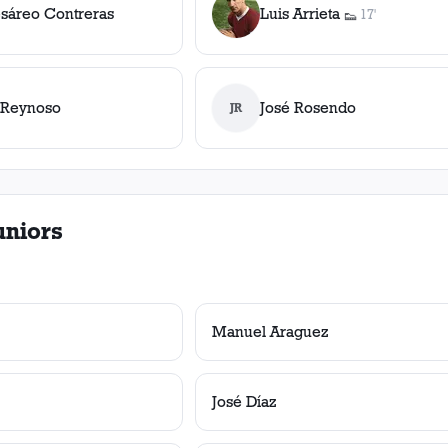
sáreo Contreras
Luis Arrieta
17'
👟
1
asistencia
 Reynoso
José Rosendo
JR
uniors
Manuel Araguez
José Díaz