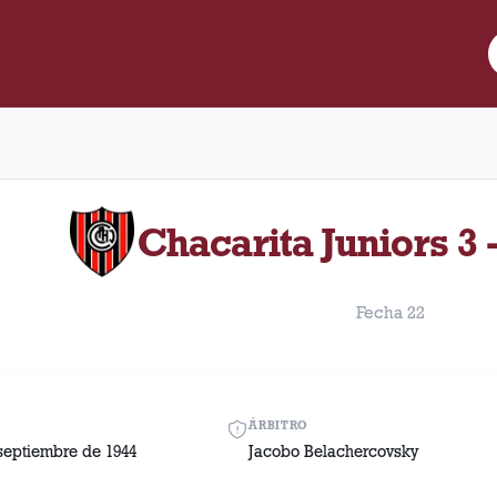
re Lanús y Chacarita Juniors disputado el Domingo, 17 de septiem
Chacarita Juniors 3 
Fecha 22
ÁRBITRO
septiembre de 1944
Jacobo Belachercovsky