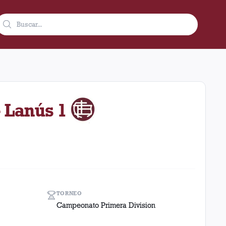
bre de 1944 como visitante en el estadio Chacarita Juniors (Arge
- Lanús 1
TORNEO
Campeonato Primera Division