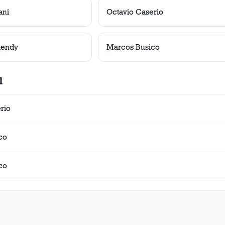
ani
Octavio Caserio
mendy
Marcos Busico
l
rio
co
co