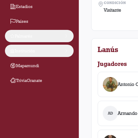
CONDICIÓN
Estadios
Visitante
Países
Palmarés
Lanús
Institución
Jugadores
Mapamundi
TriviaGranate
Antonio 
Armando 
AD