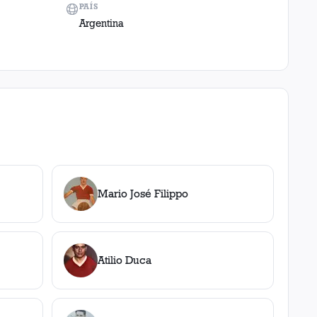
PAÍS
Argentina
Mario José Filippo
Atilio Duca