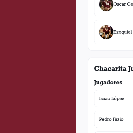
Oscar Ce
Ezequiel
Chacarita J
Jugadores
Isaac López
Pedro Fazio