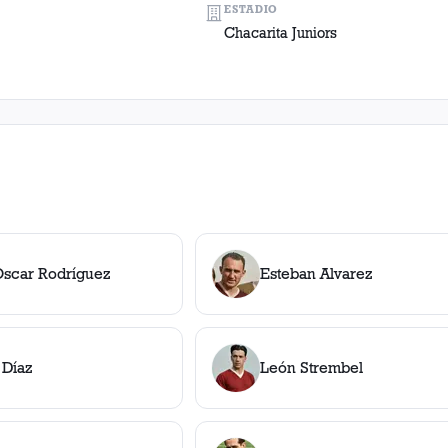
ESTADIO
Chacarita Juniors
Oscar Rodríguez
Esteban Alvarez
Díaz
León Strembel