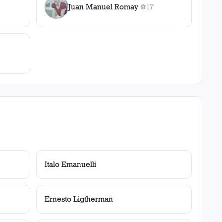
Juan Manuel Romay
⚽
17'
1
gol
, 17'
Italo Emanuelli
Ernesto Ligtherman