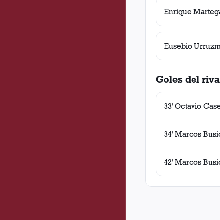
Enrique Marteg
Eusebio Urruz
Goles del riva
33' Octavio Case
34' Marcos Busi
42' Marcos Busi