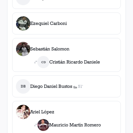
1
gol
, 51'
Ezequiel Carboni
Sebastián Salomon
Cristián Ricardo Daniele
CD
Diego Daniel Bustos
DB
51'
👟
1
asistencia
Ariel López
Mauricio Martín Romero