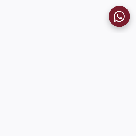
MUSEO GRANATE
El Museo
Historia del Club
Historia del Museo
Misión
Socios Fundadores
Cambios en la web
Contacto
Pioneros en el mundo en integrar oficialmente las estadísticas