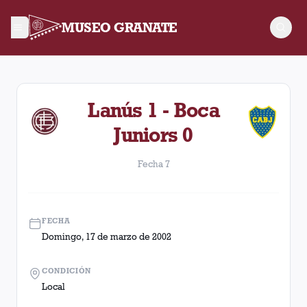
MUSEO GRANATE
Fecha 7. Partido entre Lanús y Boca Juniors disputado el Dom
Lanús 1 - Boca
Juniors 0
Fecha 7
FECHA
Domingo, 17 de marzo de 2002
CONDICIÓN
Local