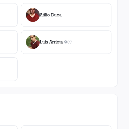
Atilio Duca
Luis Arrieta
⚽
69'
ncia
1
gol
, 69'