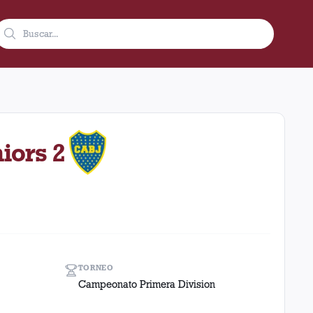
1942 en condición de local en el estadio Ferro Carril Oeste (Ar
iors 2
TORNEO
Campeonato Primera Division