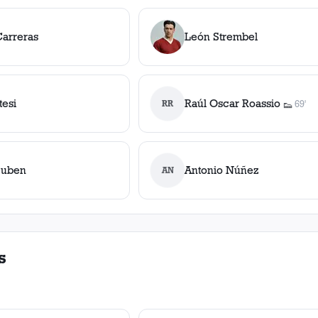
Carreras
León Strembel
tesi
Raúl Oscar Roassio
RR
69'
👟
1
asiste
euben
Antonio Núñez
AN
s