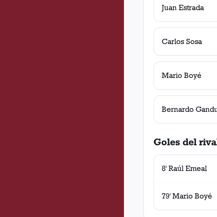
Juan Estrada
Carlos Sosa
Mario Boyé
Bernardo Gandu
Goles del riva
8' Raúl Emeal
79' Mario Boyé