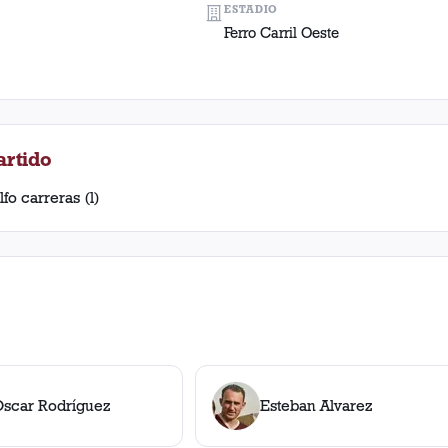
ESTADIO
Ferro Carril Oeste
artido
fo carreras (l)
Oscar Rodríguez
Esteban Alvarez