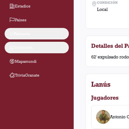
CONDICIÓN
Estadios
Local
Países
Palmarés
Detalles del P
Institución
62' expulsado rodol
Mapamundi
TriviaGranate
Lanús
Jugadores
Antonio 