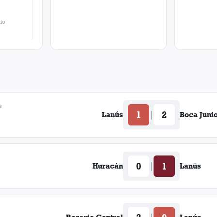
to
e
1
2
|
Lanús
Boca Juni
0
1
|
Huracán
Lanús