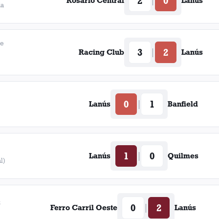
2
0
|
Rosario Central
Lanús
da
de
3
2
|
Racing Club
Lanús
0
1
|
Lanús
Banfield
1
0
|
Lanús
Quilmes
l)
8
0
2
|
Ferro Carril Oeste
Lanús