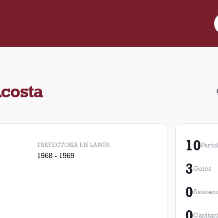
0 partidos para Lanús, convirtió 3 goles. Obtuvo 4 victorias, 2 em
Acosta
10
TRAYECTORIA EN LANÚS
Parti
1968 - 1969
3
Goles
0
Asisten
0
Capitan