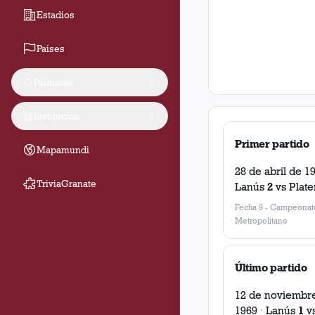
Estadios
Países
Palmarés
Institución
Primer partido
Mapamundi
28 de abril de 1
TriviaGranate
Lanús
2
vs
Plat
Fecha 9
-
Campeonat
Metropolitano
Último partido
12 de noviembr
1969
·
Lanús
1
v