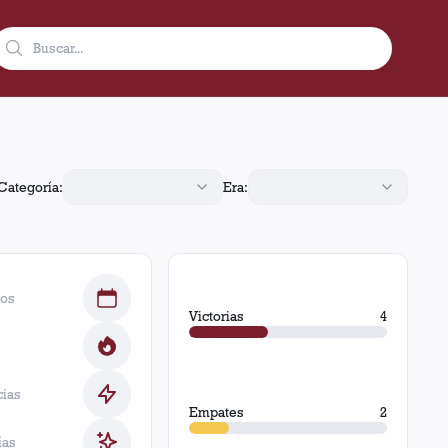
pates y 4 derrotas.
Categoría:
Era:
dos
Victorias
4
cias
Empates
2
ías