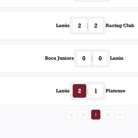
8
2
2
|
Lanús
Racing Club
0
0
|
Boca Juniors
Lanús
2
1
|
Lanús
Platense
«
<
1
>
»