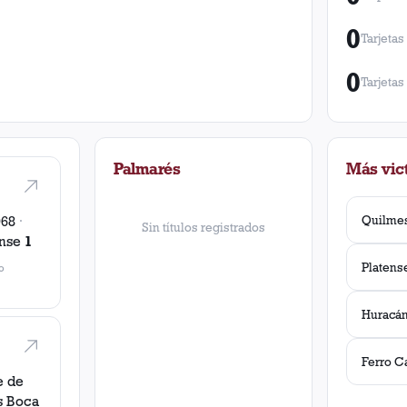
0
Tarjetas
0
Tarjetas
Palmarés
Más vict
Quilme
968
·
Sin títulos registrados
ense
1
Platens
o
Huracá
e de
s
Boca