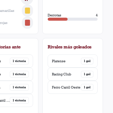
 amarillas
Derrotas
4
 rojas
orias ante
Rivales más goleados
s
Platense
1
victoria
1
gol
e
Racing Club
1
victoria
1
gol
n
Ferro Carril Oeste
1
victoria
1
gol
Ferro Carril Oeste
1
victoria