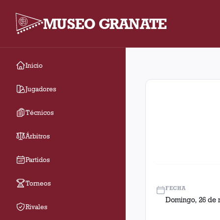
MUSEO GRANATE
Inicio
Fecha 13. Partido ent
Jugadores
Técnicos
Árbitros
Partidos
Torneos
FECHA
Domingo, 26 de 
Rivales