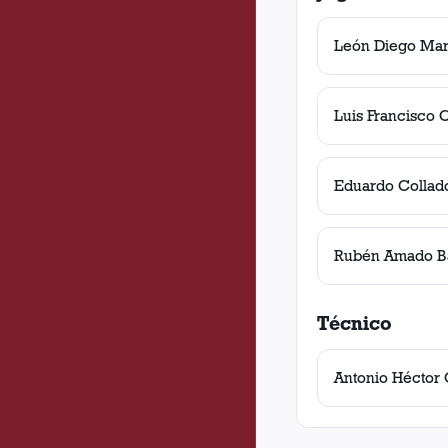
León Diego Mar
Luis Francisco 
Eduardo Collad
Rubén Amado B
Técnico
Antonio Héctor 