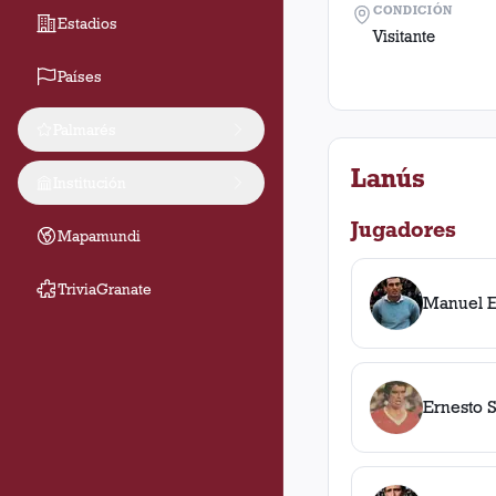
CONDICIÓN
Estadios
Visitante
Países
Palmarés
Lanús
Institución
Jugadores
Mapamundi
TriviaGranate
Manuel E
Ernesto 