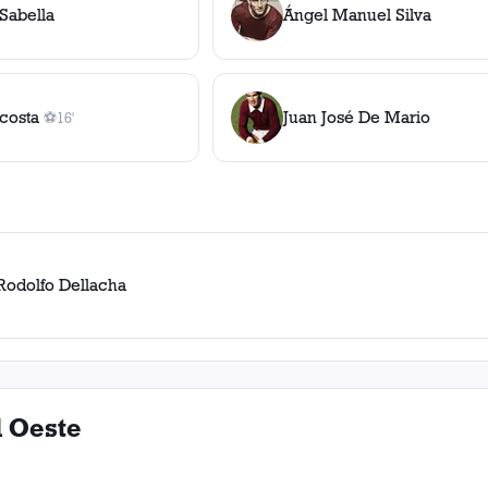
Sabella
Ángel Manuel Silva
Acosta
Juan José De Mario
⚽
16'
1
gol
, 16'
Rodolfo Dellacha
l Oeste