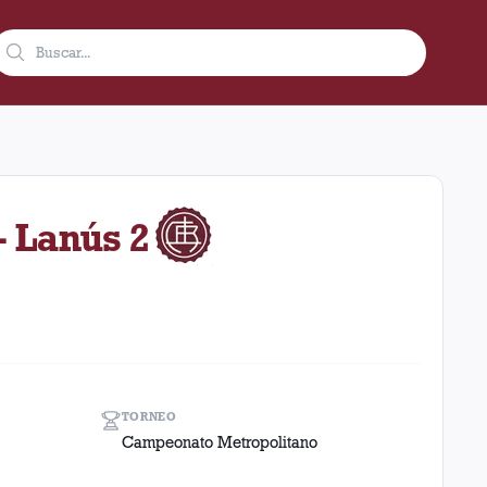
e 1968 como visitante en el estadio Ferro Carril Oeste (Argenti
- Lanús 2
TORNEO
Campeonato Metropolitano