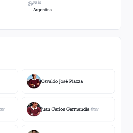
PAÍS
Argentina
Osvaldo José Piazza
tencia
Juan Carlos Garmendia
39'
⚽
39'
sistencia
1
gol
, 39'