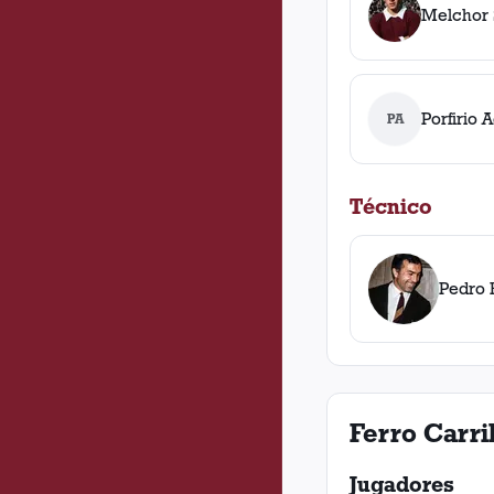
Melchor 
Porfirio 
PA
Técnico
Pedro 
Ferro Carri
Jugadores