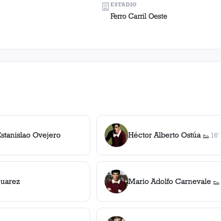
ESTADIO
Ferro Carril Oeste
stanislao Ovejero
Héctor Alberto Ostúa
16'
👟
1
asis
Suarez
Mario Adolfo Carnevale
👟
1
a