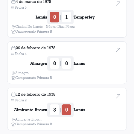
4 de marzo de 1978
Fecha 5
0
1
|
Lanús
Temperley
Ciudad De Lanús - Néstor Diaz Pérez
Campeonato Primera B
26 de febrero de 1978
Fecha 4
0
0
|
Almagro
Lanús
Almagro
Campeonato Primera B
12 de febrero de 1978
Fecha 2
3
0
|
Almirante Brown
Lanús
Almirante Brown
Campeonato Primera B