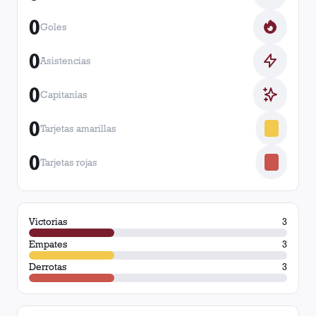
0
Goles
0
Asistencias
0
Capitanías
0
Tarjetas amarillas
0
Tarjetas rojas
Victorias
3
Empates
3
Derrotas
3