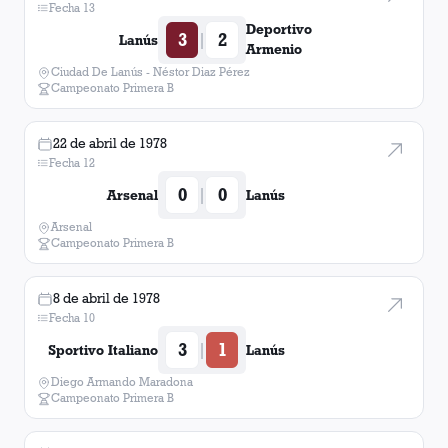
Fecha 13
Deportivo
3
2
|
Lanús
Armenio
Ciudad De Lanús - Néstor Diaz Pérez
Campeonato Primera B
22 de abril de 1978
Fecha 12
0
0
|
Arsenal
Lanús
Arsenal
Campeonato Primera B
8 de abril de 1978
Fecha 10
3
1
|
Sportivo Italiano
Lanús
Diego Armando Maradona
Campeonato Primera B