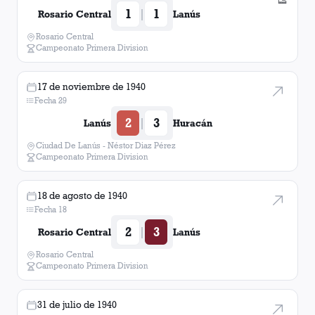
👟
1
1
|
Rosario Central
Lanús
Rosario Central
Campeonato Primera Division
17 de noviembre de 1940
Fecha 29
2
3
|
Lanús
Huracán
Ciudad De Lanús - Néstor Diaz Pérez
Campeonato Primera Division
18 de agosto de 1940
Fecha 18
2
3
|
Rosario Central
Lanús
Rosario Central
Campeonato Primera Division
31 de julio de 1940