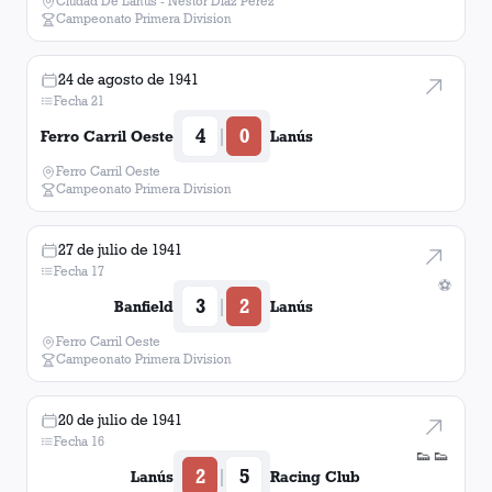
Ciudad De Lanús - Néstor Diaz Pérez
Campeonato Primera Division
24 de agosto de 1941
Fecha 21
4
0
|
Ferro Carril Oeste
Lanús
Ferro Carril Oeste
Campeonato Primera Division
27 de julio de 1941
Fecha 17
⚽
3
2
|
Banfield
Lanús
Ferro Carril Oeste
Campeonato Primera Division
20 de julio de 1941
Fecha 16
👟
👟
2
5
|
Lanús
Racing Club