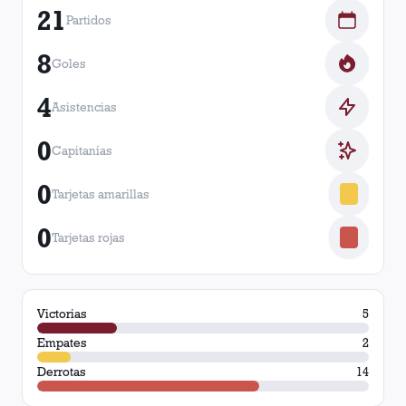
21
Partidos
8
Goles
4
Asistencias
0
Capitanías
0
Tarjetas amarillas
0
Tarjetas rojas
Victorias
5
Empates
2
Derrotas
14