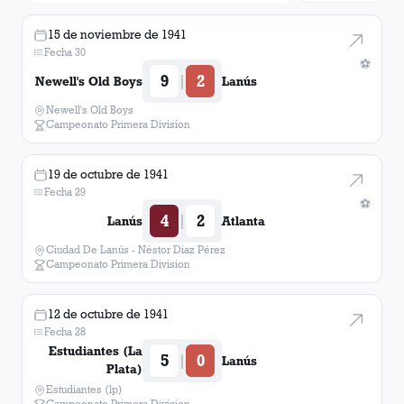
15 de noviembre de 1941
Fecha 30
⚽
9
2
|
Newell's Old Boys
Lanús
Newell's Old Boys
Campeonato Primera Division
19 de octubre de 1941
Fecha 29
⚽
4
2
|
Lanús
Atlanta
Ciudad De Lanús - Néstor Diaz Pérez
Campeonato Primera Division
12 de octubre de 1941
Fecha 28
Estudiantes (La
5
0
|
Lanús
Plata)
Estudiantes (lp)
Campeonato Primera Division