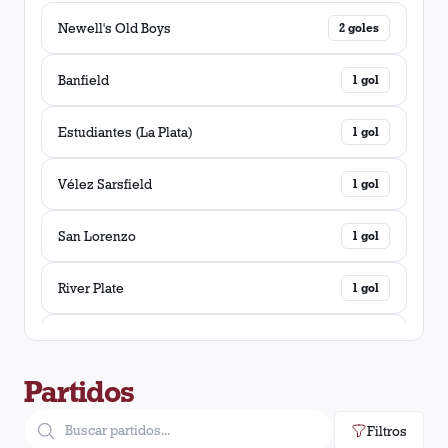
Newell's Old Boys
2
goles
Banfield
1
gol
Estudiantes (La Plata)
1
gol
Vélez Sarsfield
1
gol
San Lorenzo
1
gol
River Plate
1
gol
Atlanta
1
gol
Partidos
Filtros