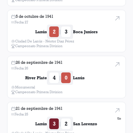
5 de octubre de 1941
Fecha 27
2
3
|
Lanús
Boca Juniors
Ciudad De Lanús - Néstor Diaz Pérez
Campeonato Primera Division
26 de septiembre de 1941
Fecha 26
4
0
|
River Plate
Lanús
Monumental
Campeonato Primera Division
21 de septiembre de 1941
Fecha 25
👟
3
2
|
Lanús
San Lorenzo