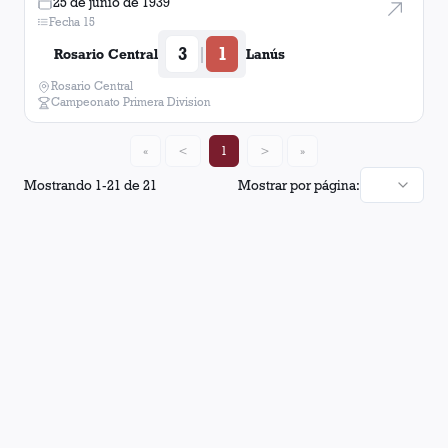
25 de junio de 1939
Fecha 15
3
1
|
Rosario Central
Lanús
Rosario Central
Campeonato Primera Division
«
<
1
>
»
Mostrando
1
-
21
de
21
Mostrar por página: