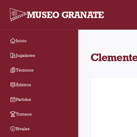
MUSEO GRANATE
Inicio
En el estadio Clement
Clemente
Jugadores
Técnicos
Árbitros
Partidos
Torneos
Rivales