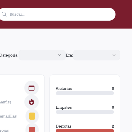
das, Misiones, Argentina, Lanús jugó 2 partidos con 0 victoria
Categoría:
Era:
Victorias
0
Lanús)
Empates
0
 amarillas
Derrotas
2
 rojas