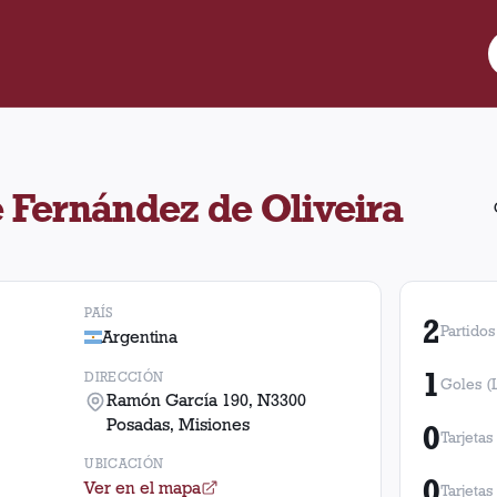
e Fernández de Oliveira ubicado en Ramón García 190, N3300 Posa
 Fernández de Oliveira
PAÍS
2
Partidos
Argentina
1
DIRECCIÓN
Goles (
Ramón García 190, N3300
Posadas, Misiones
0
Tarjetas
UBICACIÓN
0
Ver en el mapa
Tarjetas