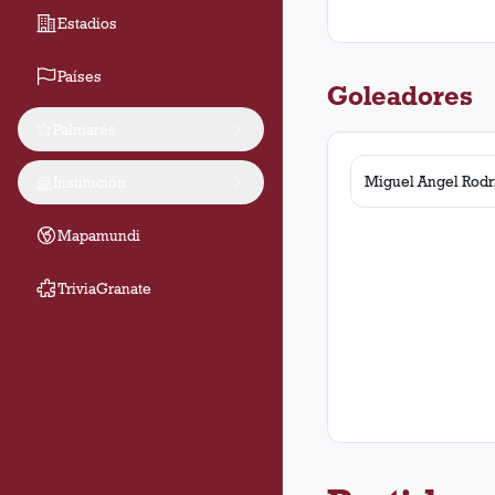
Estadios
Países
Goleadores
Palmarés
Miguel Angel Rodr
Institución
Mapamundi
TriviaGranate