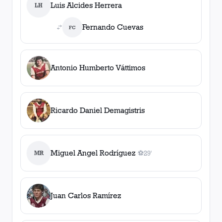
Luis Alcides Herrera
LH
Fernando Cuevas
FC
Antonio Humberto Váttimos
Ricardo Daniel Demagistris
Miguel Angel Rodríguez
MR
⚽
29'
1
gol
, 29'
Juan Carlos Ramírez