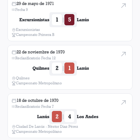
29 de mayo de 1971
Fecha 9
1
5
|
Excursionistas
Lanús
Excursionistas
Campeonato Primera B
22 de noviembre de 1970
Reclasificatorio Fecha 12
2
1
|
Quilmes
Lanús
Quilmes
Campeonato Metropolitano
18 de octubre de 1970
Reclasificatorio Fecha 7
2
4
|
Lanús
Los Andes
Ciudad De Lanús - Néstor Diaz Pérez
Campeonato Metropolitano