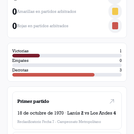
0
Amarillas en partidos arbitrados
0
Rojas en partidos arbitrados
Victorias
1
Empates
0
Derrotas
3
Primer partido
18 de octubre de 1970
·
Lanús
2
vs
Los Andes
4
Reclasificatorio Fecha 7
-
Campeonato Metropolitano