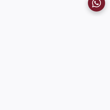
MUSEO GRANATE
El Museo
Historia del Club
Historia del Museo
Misión
Socios Fundadores
Cambios en la web
Contacto
Pioneros en el mundo en integrar oficialmente las estadísticas
históricas de forma online
9 de Julio 1680 (Sede Social)