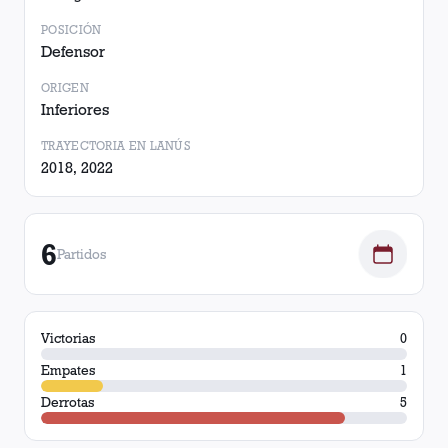
POSICIÓN
Defensor
ORIGEN
Inferiores
TRAYECTORIA EN LANÚS
2018, 2022
6
Partidos
Victorias
0
Empates
1
Derrotas
5