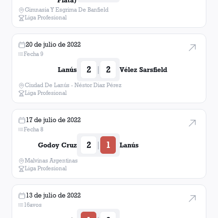
Plata)
Gimnasia Y Esgrima De Banfield
Liga Profesional
20 de julio de 2022
Fecha 9
2
2
|
Lanús
Vélez Sarsfield
Ciudad De Lanús - Néstor Diaz Pérez
Liga Profesional
17 de julio de 2022
Fecha 8
2
1
|
Godoy Cruz
Lanús
Malvinas Argentinas
Liga Profesional
13 de julio de 2022
16avos