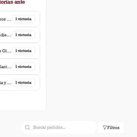
orias ante
Argentinos Juniors
1
victoria
Independiente
1
victoria
Newell's Old Boys
1
victoria
Unión (Santa Fé)
1
victoria
Gimnasia y Esgrima (Jujuy)
1
victoria
Filtros