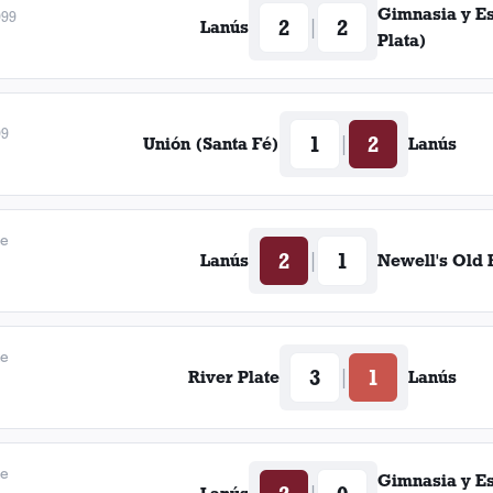
Gimnasia y E
999
2
2
|
Lanús
Plata)
99
1
2
|
Unión (Santa Fé)
Lanús
de
2
1
|
Lanús
Newell's Old 
de
3
1
|
River Plate
Lanús
de
Gimnasia y E