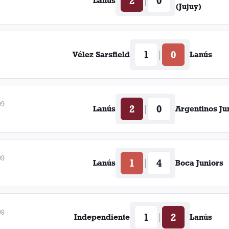
2
0
|
Lanús
(Jujuy)
e
1
0
|
Vélez Sarsfield
Lanús
99
2
0
|
Lanús
Argentinos Ju
99
1
4
|
Lanús
Boca Juniors
99
1
2
|
Independiente
Lanús