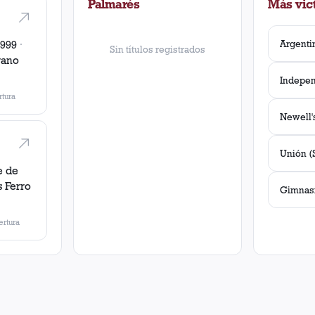
Palmarés
Más vict
1999
·
Sin títulos registrados
rano
tura
e de
s
Ferro
rtura