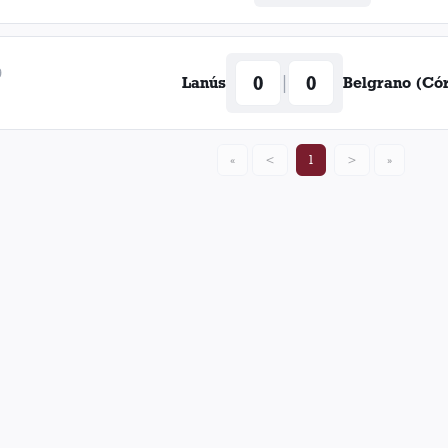
9
0
0
|
Lanús
Belgrano (Có
«
<
1
>
»