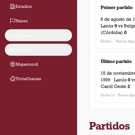
Estadios
Primer partido
8 de agosto de 
Países
Lanús
0
vs
Belg
(Córdoba)
0
Palmarés
Fecha 1
-
Torneo Aper
Institución
Último partido
Mapamundi
15 de noviembr
TriviaGranate
1999
·
Lanús
0
v
Carril Oeste
2
Fecha 14
-
Torneo Ape
Partidos