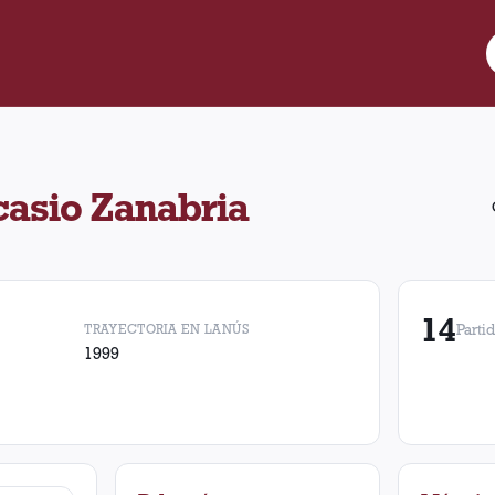
 dirigió 14 partidos a Lanús con 5 victorias, 2 empates y 7 derro
casio Zanabria
14
TRAYECTORIA EN LANÚS
Parti
1999