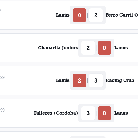
e
0
2
|
Lanús
Ferro Carril 
2
0
|
Chacarita Juniors
Lanús
999
2
3
|
Lanús
Racing Club
999
3
0
|
Talleres (Córdoba)
Lanús