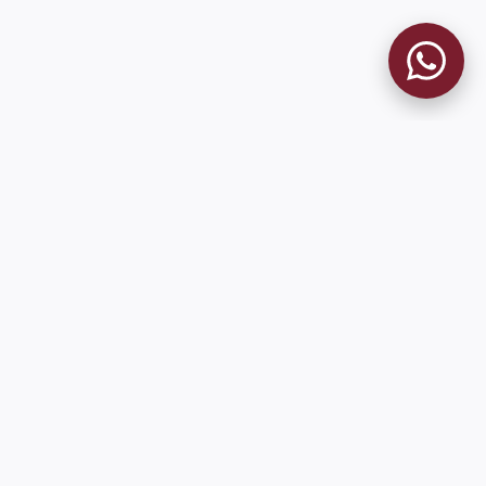
9 de Julio 1680 (Sede Social)
Martes y viernes de 18:00 a 20:00
museo@clublanus.com
Sugerir mejoras o reportar errores