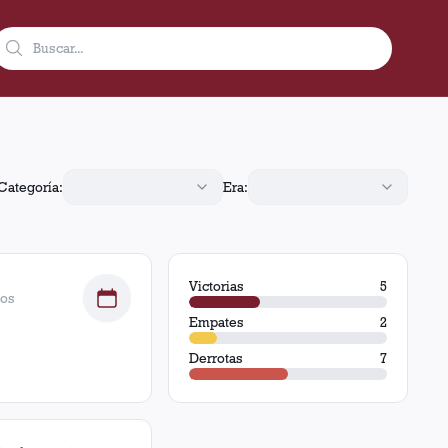
tas.
Categoría:
Era:
Victorias
5
dos
Empates
2
Derrotas
7