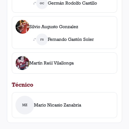
Germán Rodolfo Castillo
GC
Silvio Augusto Gonzalez
Fernando Gastón Soler
FS
Martín Raúl Vilallonga
Técnico
Mario Nicasio Zanabria
MZ