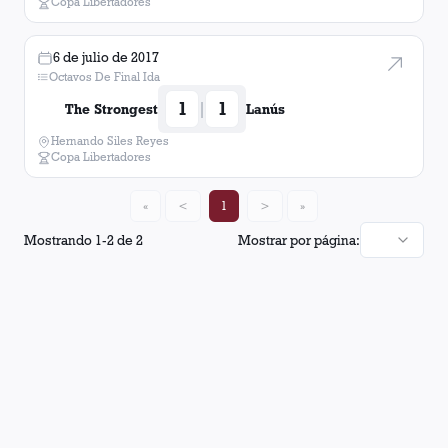
Copa Libertadores
6 de julio de 2017
Octavos De Final Ida
1
1
|
The Strongest
Lanús
Hernando Siles Reyes
Copa Libertadores
«
<
1
>
»
Mostrando
1
-
2
de
2
Mostrar por página: