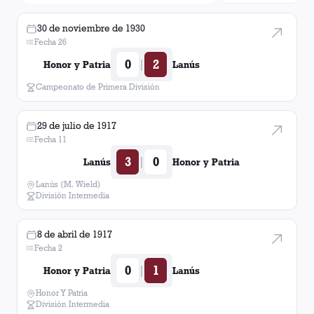
30 de noviembre de 1930
Fecha 26
0
2
|
Honor y Patria
Lanús
Campeonato de Primera División
29 de julio de 1917
Fecha 11
3
0
|
Lanús
Honor y Patria
Lanús (M. Wield)
División Intermedia
8 de abril de 1917
Fecha 2
0
1
|
Honor y Patria
Lanús
Honor Y Patria
División Intermedia