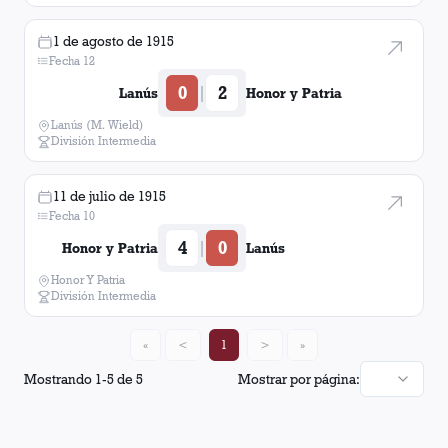
1 de agosto de 1915
Fecha 12
0
2
|
Lanús
Honor y Patria
Lanús (M. Wield)
División Intermedia
11 de julio de 1915
Fecha 10
4
0
|
Honor y Patria
Lanús
Honor Y Patria
División Intermedia
«
<
1
>
»
Mostrando
1
-
5
de
5
Mostrar por página: