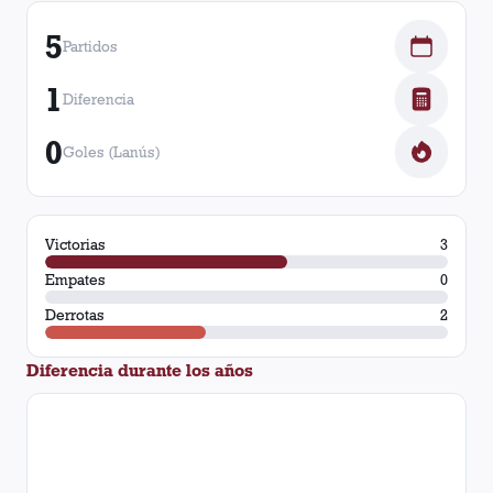
5
Partidos
1
Diferencia
0
Goles (Lanús)
Victorias
3
Empates
0
Derrotas
2
Diferencia durante los años