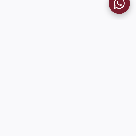
MUSEO GRANATE
El Museo
Historia del Club
Historia del Museo
Misión
Socios Fundadores
Cambios en la web
Contacto
Pioneros en el mundo en integrar oficialmente las estadísticas
históricas de forma online
9 de Julio 1680 (Sede Social)