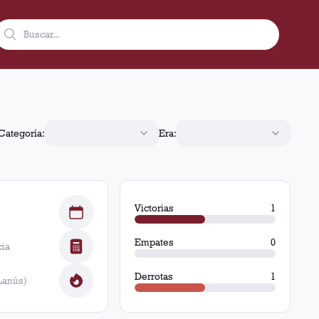
a de Lanús (4 goles), 1 victoria de Fenerbahçe.
Categoría:
Era:
Victorias
1
Empates
0
cia
Derrotas
1
Lanús)