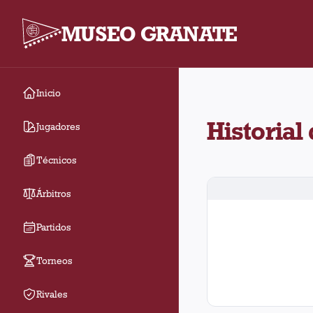
MUSEO GRANATE
Inicio
Historial de Lanús co
Historial
Jugadores
Técnicos
Árbitros
Partidos
Torneos
Rivales