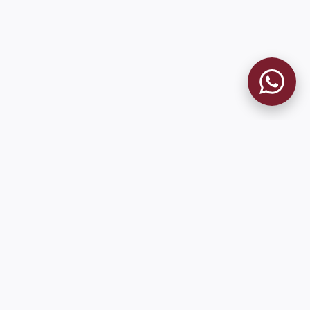
9 de Julio 1680 (Sede Social)
Martes y viernes de 18:00 a 20:00
museo@clublanus.com