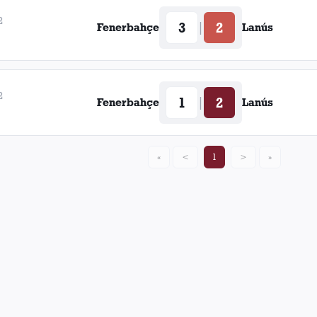
2
3
2
|
Fenerbahçe
Lanús
2
1
2
|
Fenerbahçe
Lanús
«
<
1
>
»