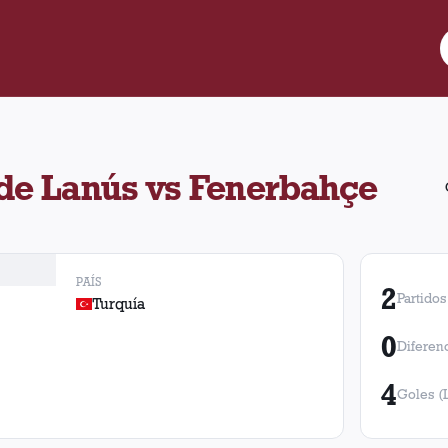
ntra Fenerbahçe. Se enfrentaron en 2 oportunidades con 1 victori
 de Lanús vs Fenerbahçe
PAÍS
2
Partidos
Turquía
0
Diferen
4
Goles (