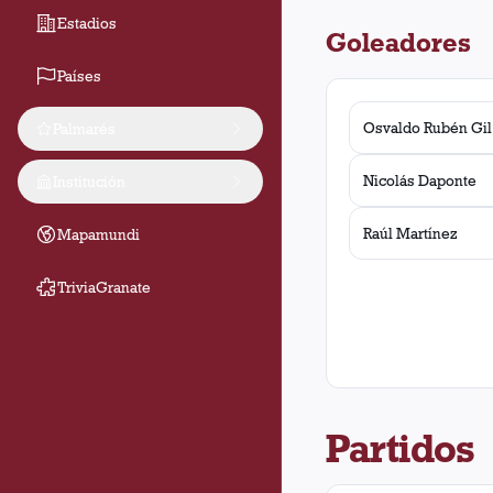
Estadios
Goleadores
Países
Osvaldo Rubén Gil
Palmarés
Nicolás Daponte
Institución
Raúl Martínez
Mapamundi
TriviaGranate
Partidos