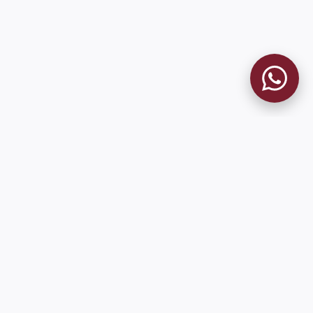
MUSEO GRANATE
El Museo
Historia del Club
Historia del Museo
Misión
Socios Fundadores