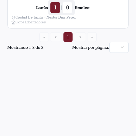
1
0
|
Lanús
Emelec
Ciudad De Lanús - Néstor Diaz Pérez
Copa Libertadores
«
<
1
>
»
Mostrando
1
-
2
de
2
Mostrar por página: