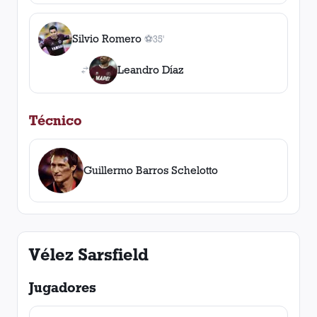
Silvio Romero
⚽
35'
1
gol
, 35'
Leandro Díaz
Técnico
Guillermo Barros Schelotto
Vélez Sarsfield
Jugadores