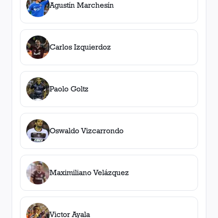
Agustín Marchesín
Carlos Izquierdoz
Paolo Goltz
Oswaldo Vizcarrondo
Maximiliano Velázquez
Victor Ayala