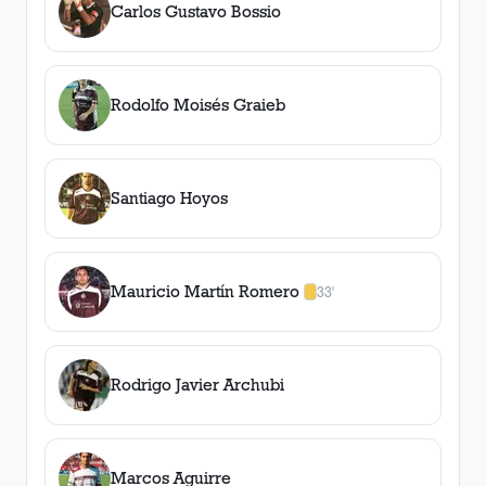
Carlos Gustavo Bossio
Rodolfo Moisés Graieb
Santiago Hoyos
Mauricio Martín Romero
33'
1
amarilla
,
0
roja
s
Rodrigo Javier Archubi
Marcos Aguirre