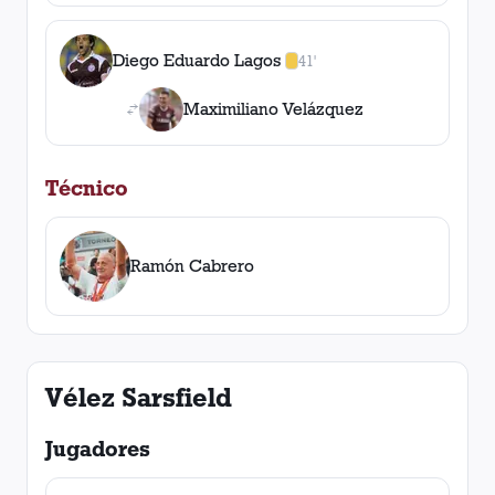
Diego Eduardo Lagos
41'
1
amarilla
,
0
roja
s
Maximiliano Velázquez
Técnico
Ramón Cabrero
Vélez Sarsfield
Jugadores