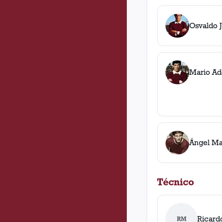
Osvaldo 
Mario Ad
Ángel Ma
Técnico
Ricard
RM