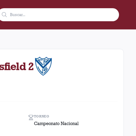
 1969 en condición de local en el estadio Ciudad De Lanús - Nés
sfield 2
TORNEO
Campeonato Nacional