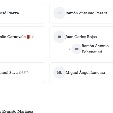
José Piazza
Ramón Anselmo Peralta
RP
olfo Carnevale
Juan Carlos Rojas
37'
JR
0
amarilla
s
,
1
roja
Ramón Antonio
RE
Echenaussi
nuel Silva
Miguel Ángel Lencina
⚽
63' P
ML
1
gol
, 63' P
o Evaristo Martínez