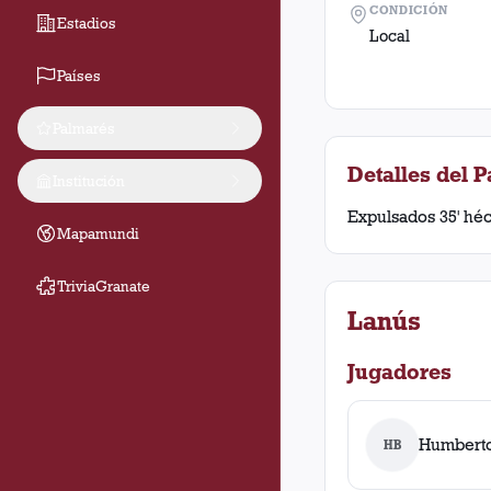
CONDICIÓN
Estadios
Local
Países
Palmarés
Detalles del P
Institución
Expulsados 35' héct
Mapamundi
TriviaGranate
Lanús
Jugadores
Humberto
HB