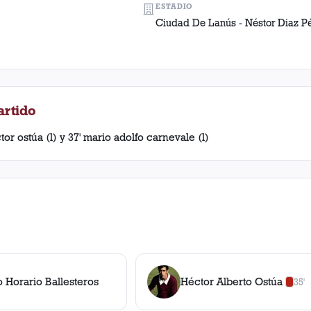
ESTADIO
Ciudad De Lanús - Néstor Diaz P
artido
or ostúa (l) y 37' mario adolfo carnevale (l)
 Horario Ballesteros
Héctor Alberto Ostúa
35'
0
amar