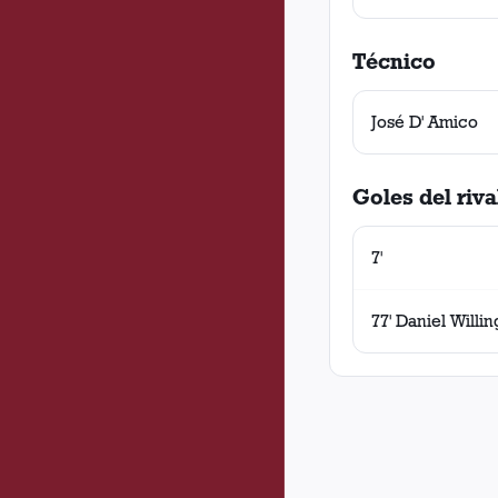
Técnico
José D' Amico
Goles del riva
7'
77' Daniel Willi