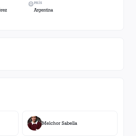
PAÍS
érez
Argentina
Melchor Sabella
illa
s
,
1
roja